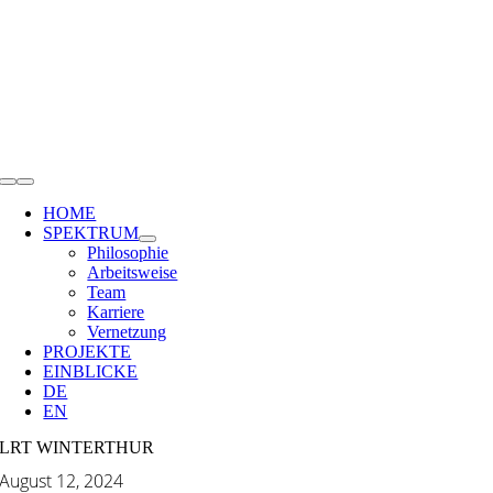
Zum
Inhalt
springen
Toggle
Navigation
HOME
SPEKTRUM
Philosophie
Arbeitsweise
Team
Karriere
Vernetzung
PROJEKTE
EINBLICKE
DE
EN
LRT WINTERTHUR
August 12, 2024