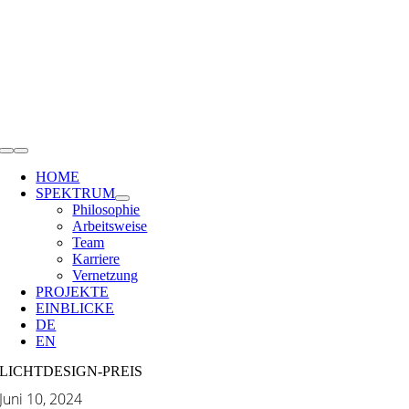
Zum
Inhalt
springen
Toggle
Navigation
HOME
SPEKTRUM
Philosophie
Arbeitsweise
Team
Karriere
Vernetzung
PROJEKTE
EINBLICKE
DE
EN
LICHTDESIGN-PREIS
Juni 10, 2024