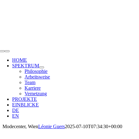
Zum
Inhalt
springen
Toggle
Navigation
HOME
SPEKTRUM
Philosophie
Arbeitsweise
Team
Karriere
Vernetzung
PROJEKTE
EINBLICKE
DE
EN
Modecenter, Wien
Léonie Guers
2025-07-10T07:34:30+00:00