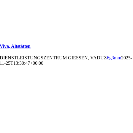
Viva, Altstätten
DIENSTLEISTUNGSZENTRUM GIESSEN, VADUZ
6g3mm
2025-
11-25T13:30:47+00:00