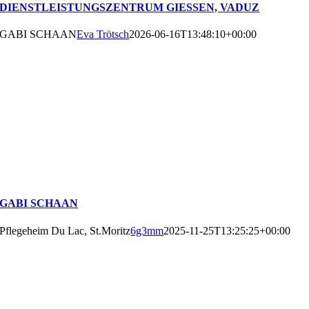
DIENSTLEISTUNGSZENTRUM GIESSEN, VADUZ
GABI SCHAAN
Eva Trötsch
2026-06-16T13:48:10+00:00
GABI SCHAAN
Pflegeheim Du Lac, St.Moritz
6g3mm
2025-11-25T13:25:25+00:00