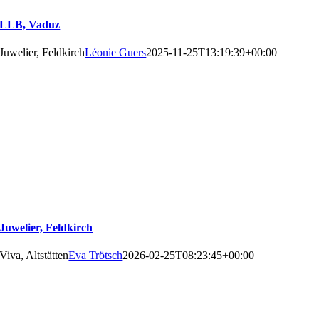
LLB, Vaduz
Juwelier, Feldkirch
Léonie Guers
2025-11-25T13:19:39+00:00
Juwelier, Feldkirch
Viva, Altstätten
Eva Trötsch
2026-02-25T08:23:45+00:00