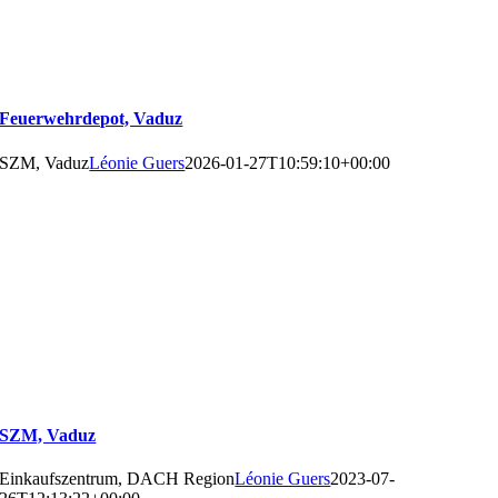
Feuerwehrdepot, Vaduz
SZM, Vaduz
Léonie Guers
2026-01-27T10:59:10+00:00
SZM, Vaduz
Einkaufszentrum, DACH Region
Léonie Guers
2023-07-