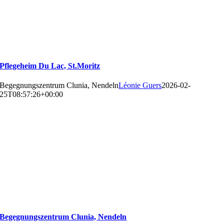
Pflegeheim Du Lac, St.Moritz
Begegnungszentrum Clunia, Nendeln
Léonie Guers
2026-02-
25T08:57:26+00:00
Begegnungszentrum Clunia, Nendeln