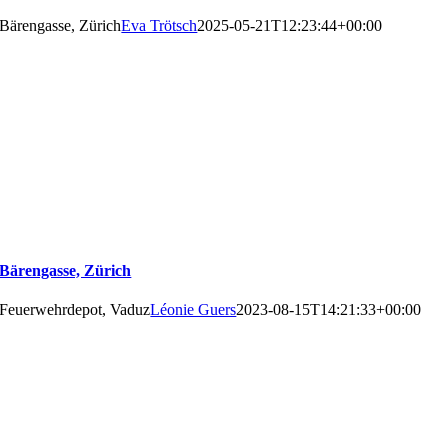
Bärengasse, Zürich
Eva Trötsch
2025-05-21T12:23:44+00:00
Bärengasse, Zürich
Feuerwehrdepot, Vaduz
Léonie Guers
2023-08-15T14:21:33+00:00