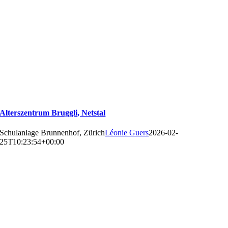
Alterszentrum Bruggli, Netstal
Schulanlage Brunnenhof, Zürich
Léonie Guers
2026-02-
25T10:23:54+00:00