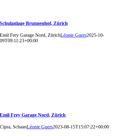
Schulanlage Brunnenhof, Zürich
Emil Frey Garage Nord, Zürich
Léonie Guers
2025-10-
09T09:11:23+00:00
Emil Frey Garage Nord, Zürich
Cipra, Schaan
Léonie Guers
2023-08-15T15:07:22+00:00