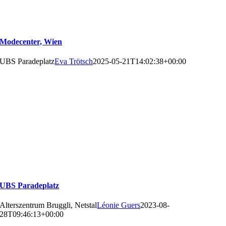
Modecenter, Wien
UBS Paradeplatz
Eva Trötsch
2025-05-21T14:02:38+00:00
UBS Paradeplatz
Alterszentrum Bruggli, Netstal
Léonie Guers
2023-08-
28T09:46:13+00:00