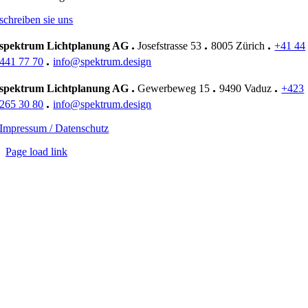
schreiben sie uns
.
.
.
spektrum Lichtplanung AG
Josefstrasse 53
8005 Zürich
+41 44
.
441 77 70
info@spektrum.design
.
.
.
spektrum Lichtplanung AG
Gewerbeweg 15
9490 Vaduz
+423
.
265 30 80
info@spektrum.design
Impressum / Datenschutz
Page load link
Nach
oben