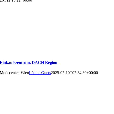
26T12:13:22+00:00
Einkaufszentrum, DACH Region
Modecenter, Wien
Léonie Guers
2025-07-10T07:34:30+00:00